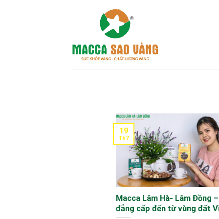
Skip
to
content
19
Th7
Macca Lâm Hà- Lâm Đồng – g
đẳng cấp đến từ vùng đất V