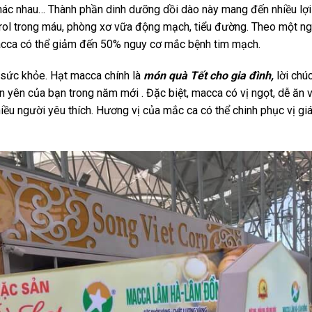
khác nhau… Thành phần dinh dưỡng dồi dào này mang đến nhiều lợi
ol trong máu, phòng xơ vữa động mạch, tiểu đường. Theo một ng
acca có thể giảm đến 50% nguy cơ mắc bệnh tim mạch.
o sức khỏe. Hạt macca chính là
món quà Tết cho gia đình,
lời chú
n yên của bạn trong năm mới . Đặc biệt, macca có vị ngọt, dễ ăn 
hiều người yêu thích. Hương vị của mắc ca có thể chinh phục vị g