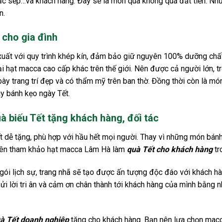
ặc sếp…và khách hàng. Đây sẽ là món quà không quá đắt tiền. N
n.
 cho gia đình
ất với quy trình khép kín, đảm bảo giữ nguyên 100% dưỡng chất
i hạt macca cao cấp khác trên thế giới. Nên được cả người lớn, t
ày trang trí đẹp và có thẩm mỹ trên ban thờ. Đồng thời còn là m
ay bánh kẹo ngày Tết.
 biếu Tết tặng khách hàng, đối tác
 dễ tặng, phù hợp với hầu hết mọi người. Thay vì những món bánh
nên tham khảo hạt macca Lâm Hà làm
quà Tết cho khách hàng
tr
i lịch sự, trang nhã sẽ tạo được ấn tượng độc đáo với khách hà
gửi lời tri ân và cảm ơn chân thành tới khách hàng của mình bằng n
à Tết doanh nghiệp
tặng cho khách hàng. Bạn nên lựa chọn macca