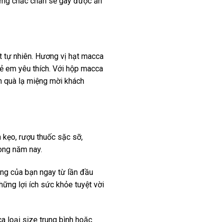
hưng chắc chắn sẽ gây được ấn
 tự nhiên. Hương vị hạt macca
rẻ em yêu thích. Với hộp macca
ón quà lạ miệng mời khách
 kẹo, rượu thuốc sặc sỡ,
ong năm nay.
ng của bạn ngay từ lần đầu
hững lợi ích sức khỏe tuyệt vời
 loại size trung bình hoặc