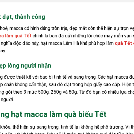
 đạt, thành công
oẻ, macca có hình dáng tròn trịa, đẹp mắt còn thể hiện sự trọn v
a làm quà Tết
chính là bạn đã gửi những lời chúc may mắn vạn s
ý nghĩa độc đáo này, hạt macca Lâm Hà khá phù hợp làm
quà Tết
này.
ẹp lòng người nhận
ược thiết kế với bao bì tinh tế và sang trọng. Các hạt macca đư
ip chân không cẩn thận, sau đó đặt trong hộp giấy cao cấp. Hiện
đóng gói theo 3 mức 500g, 250g và 80g. Từ đó bạn có nhiều lựa ch
 người.
tặng hạt macca làm quà biếu Tết
hỏe, thể hiện sự sang trọng, tinh tế lại không hề phô trương. Vì 