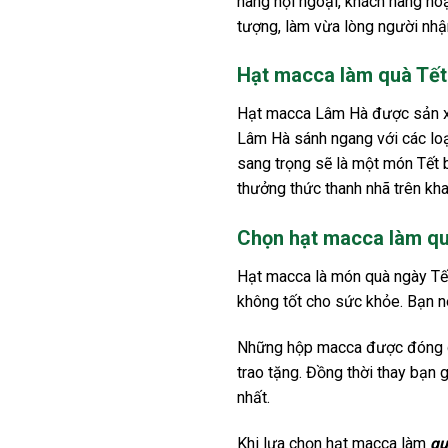
hàng nội ngoại, khách hàng ho
tượng, làm vừa lòng người nhậ
Hạt macca làm quà Tết
Hạt macca Lâm Hà được sản xu
Lâm Hà sánh ngang với các loạ
sang trọng sẽ là một món Tết b
thưởng thức thanh nhã trên kh
Chọn hạt macca làm quà
Hạt macca là món quà ngày Tết
không tốt cho sức khỏe. Bạn 
Những hộp macca được đóng gó
trao tặng. Đồng thời thay bạn 
nhất.
Khi lựa chọn hạt macca làm
qu