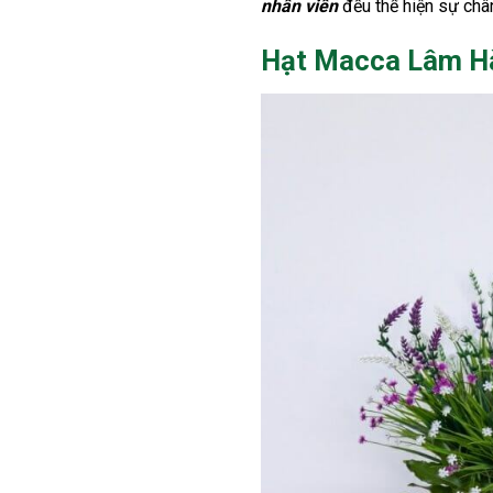
nhân viên
đều thể hiện sự châ
Hạt Macca Lâm Hà 