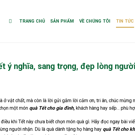
TRANG CHỦ
SẢN PHẨM
VỀ CHÚNG TÔI
TIN TỨC
t ý nghĩa, sang trọng, đẹp lòng ngườ
à ở vật chất, mà còn là lời gửi gắm lời cảm ơn, tri ân, chúc mừn
a chọn một món
quà Tết cho gia đình,
khách hàng hay sếp… phù hợp
iều khi Tết này chưa biết chọn món quà gì. Hãy đọc ngay bài viết
từng người nhận. Dù là quà dành tặng họ hàng hay
quà Tết cho k