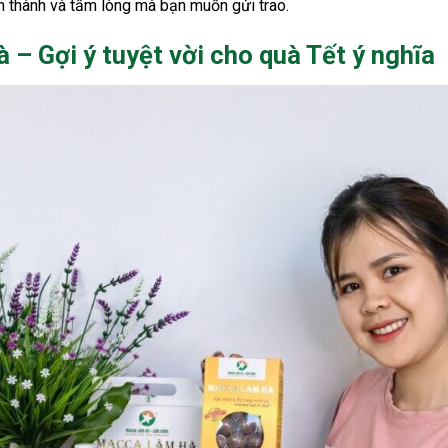
n thành và tấm lòng mà bạn muốn gửi trao.
– Gợi ý tuyệt vời cho quà Tết ý nghĩa