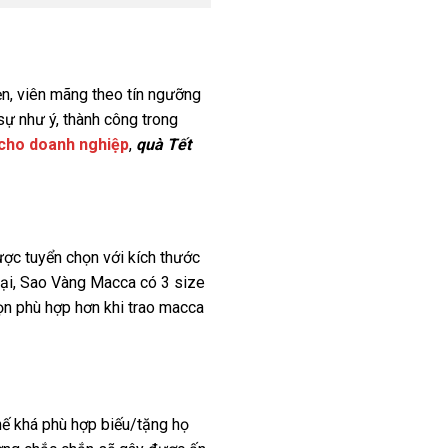
ẹn, viên mãng theo tín ngưỡng
ự như ý, thành công trong
 cho doanh nghiệp
,
quà Tết
ợc tuyển chọn với kích thước
 tại, Sao Vàng Macca có 3 size
ọn phù hợp hơn khi trao macca
thế khá phù hợp biếu/tặng họ