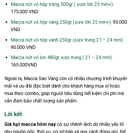
Macca nứt vỏ hộp trắng 500gr ( size lớn 25 mm+)
:
175.000 VND
Macca nứt vỏ hộp vàng 250gr (size lớn 25 mm+)
: 95.000
VND
Macca nứt vỏ hộp xanh 250gr (size trung 21 – 24 mm)
:
90.000 VND
Macca nứt vỏ lon 480gr size trung ( 21 – 24 mm)
:
165.000VND
Ngoài ra, Macca Sao Vàng còn có nhiều chương trình khuyến
mãi và ưu đãi đặc biệt dành cho khách hàng mua sỉ hoặc
mua theo combo, giúp người tiêu dùng tiết kiệm chi phí mà
vẫn đảm bảo chất lượng sản phẩm.
Lời kết
Giá hạt macca hôm nay
có sự chênh lệch do nhiều yếu tố
như nguồn gốc, thời vụ, cơ sở bán và quy cách đóng gói. Để