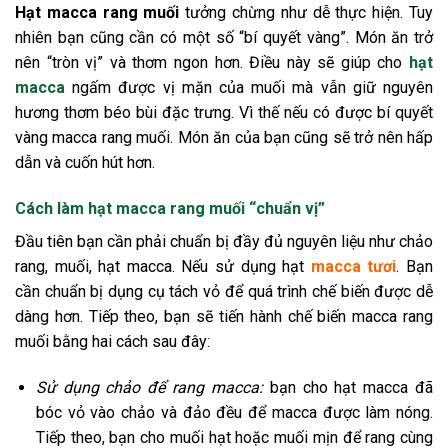
Hạt macca rang muối
tưởng chừng như dễ thực hiện. Tuy
nhiên bạn cũng cần có một số “bí quyết vàng”. Món ăn trở
nên “tròn vị” và thơm ngon hơn. Điều này sẽ giúp cho
hạt
macca
ngấm được vị mặn của muối mà vẫn giữ nguyên
hương thơm béo bùi đặc trưng. Vì thế nếu có được bí quyết
vàng macca rang muối. Món ăn của bạn cũng sẽ trở nên hấp
dẫn và cuốn hút hơn.
Cách làm hạt macca rang muối “chuẩn vị”
Đầu tiên bạn cần phải chuẩn bị đầy đủ nguyên liệu như chảo
rang, muối, hạt macca. Nếu sử dụng hạt
macca tươi
. Bạn
cần chuẩn bị dụng cụ tách vỏ để quá trình chế biến được dễ
dàng hơn. Tiếp theo, bạn sẽ tiến hành chế biến macca rang
muối bằng hai cách sau đây:
Sử dụng chảo để rang macca:
bạn cho hạt macca đã
bóc vỏ vào chảo và đảo đều để macca được làm nóng.
Tiếp theo, bạn cho muối hạt hoặc muối mịn để rang cùng