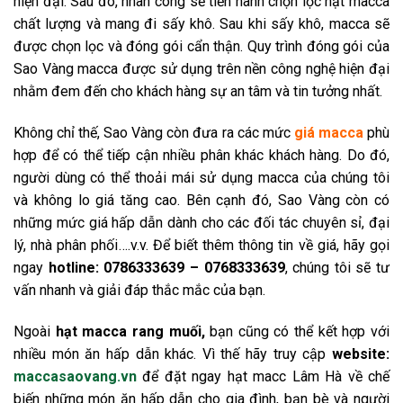
hiện đại. Sau đó, nhân công sẽ tiến hành chọn lọc hạt macca
chất lượng và mang đi sấy khô. Sau khi sấy khô, macca sẽ
được chọn lọc và đóng gói cẩn thận. Quy trình đóng gói của
Sao Vàng macca được sử dụng trên nền công nghệ hiện đại
nhằm đem đến cho khách hàng sự an tâm và tin tưởng nhất.
Không chỉ thế, Sao Vàng còn đưa ra các mức
giá macca
phù
hợp để có thể tiếp cận nhiều phân khác khách hàng. Do đó,
người dùng có thể thoải mái sử dụng macca của chúng tôi
và không lo giá tăng cao. Bên cạnh đó, Sao Vàng còn có
những mức giá hấp dẫn dành cho các đối tác chuyên sỉ, đại
lý, nhà phân phối….v.v. Để biết thêm thông tin về giá, hãy gọi
ngay
hotline: 0786333639 – 0768333639
, chúng tôi sẽ tư
vấn nhanh và giải đáp thắc mắc của bạn.
Ngoài
hạt macca rang muối,
bạn cũng có thể kết hợp với
nhiều món ăn hấp dẫn khác. Vì thế hãy truy cập
website:
maccasaovang.vn
để đặt ngay hạt macc Lâm Hà về chế
biến những món ăn hấp dẫn cho gia đình, bạn bè và người