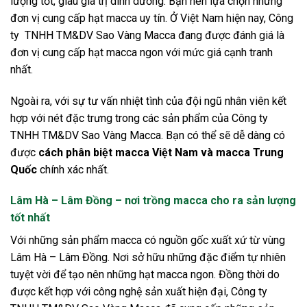
lượng tốt, giàu giá trị dinh dưỡng. Bạn nên lựa chọn những
đơn vị cung cấp hạt macca uy tín. Ở Việt Nam hiện nay, Công
ty TNHH TM&DV Sao Vàng Macca đang được đánh giá là
đơn vị cung cấp hạt macca ngon với mức giá cạnh tranh
nhất.
Ngoài ra, với sự tư vấn nhiệt tình của đội ngũ nhân viên kết
hợp với nét đặc trưng trong các sản phẩm của Công ty
TNHH TM&DV Sao Vàng Macca. Bạn có thể sẽ dễ dàng có
được
cách phân biệt macca Việt Nam và macca Trung
Quốc
chính xác nhất.
Lâm Hà – Lâm Đồng – nơi trồng macca cho ra sản lượng
tốt nhất
Với những sản phẩm macca có nguồn gốc xuất xứ từ vùng
Lâm Hà – Lâm Đồng. Nơi sở hữu những đặc điểm tự nhiên
tuyệt vời để tạo nên những hạt macca ngon. Đồng thời do
được kết hợp với công nghệ sản xuất hiện đại, Công ty