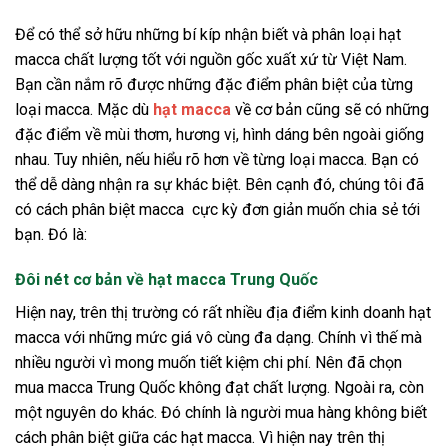
Để có thể sở hữu những bí kíp nhận biết và phân loại hạt
macca chất lượng tốt với nguồn gốc xuất xứ từ Việt Nam.
Bạn cần nắm rõ được những đặc điểm phân biệt của từng
loại macca. Mặc dù
hạt macca
về cơ bản cũng sẽ có những
đặc điểm về mùi thơm, hương vị, hình dáng bên ngoài giống
nhau. Tuy nhiên, nếu hiểu rõ hơn về từng loại macca. Bạn có
thể dễ dàng nhận ra sự khác biệt. Bên cạnh đó, chúng tôi đã
có
cách phân biệt macca
cực kỳ đơn giản muốn chia sẻ tới
bạn. Đó là:
Đôi nét cơ bản về hạt macca Trung Quốc
Hiện nay, trên thị trường có rất nhiều địa điểm kinh doanh hạt
macca với những mức giá vô cùng đa dạng. Chính vì thế mà
nhiều người vì mong muốn tiết kiệm chi phí. Nên đã chọn
mua macca Trung Quốc không đạt chất lượng. Ngoài ra, còn
một nguyên do khác. Đó chính là người mua hàng không biết
cách phân biệt giữa các hạt macca. Vì hiện nay trên thị