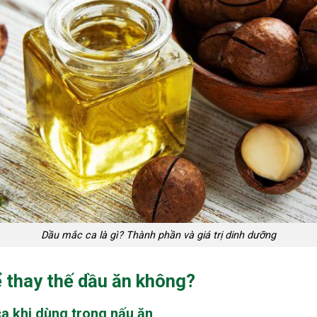
Dầu mắc ca là gì? Thành phần và giá trị dinh dưỡng
 thay thế dầu ăn không?
a khi dùng trong nấu ăn