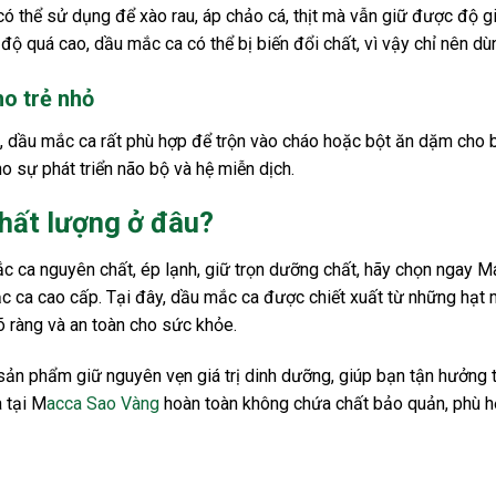
có thể sử dụng để xào rau, áp chảo cá, thịt mà vẫn giữ được độ g
t độ quá cao, dầu mắc ca có thể bị biến đổi chất, vì vậy chỉ nên d
o trẻ nhỏ
 dầu mắc ca rất phù hợp để trộn vào cháo hoặc bột ăn dặm cho bé
ho sự phát triển não bộ và hệ miễn dịch.
hất lượng ở đâu?
 ca nguyên chất, ép lạnh, giữ trọn dưỡng chất, hãy chọn ngay 
c ca cao cấp. Tại đây, dầu mắc ca được chiết xuất từ những hạt 
 ràng và an toàn cho sức khỏe.
 sản phẩm giữ nguyên vẹn giá trị dinh dưỡng, giúp bạn tận hưởng t
 tại M
acca Sao Vàng
hoàn toàn không chứa chất bảo quản, phù hợp