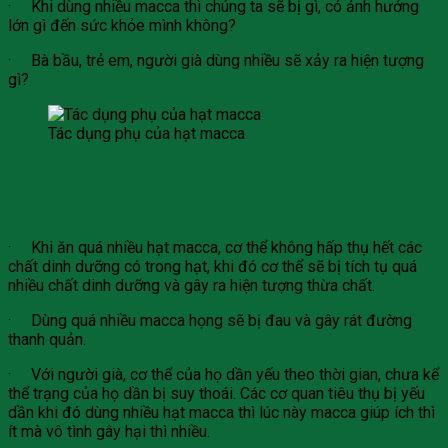
· Khi dùng nhiều macca thì chúng ta sẽ bị gì, có ảnh hưởng
lớn gì đến sức khỏe mình không?
· Bà bầu, trẻ em, người già dùng nhiều sẽ xảy ra hiện tượng
gì?
Tác dụng phụ của hạt macca
Những điều cần chú ý khi ăn nhiều hạt
macca
· Khi ăn quá nhiều hạt macca, cơ thể không hấp thụ hết các
chất dinh dưỡng có trong hạt, khi đó cơ thể sẽ bị tích tụ quá
nhiều chất dinh dưỡng và gây ra hiện tượng thừa chất.
· Dùng quá nhiều macca họng sẽ bị đau và gây rát đường
thanh quản.
· Với người già, cơ thể của họ dần yếu theo thời gian, chưa kể
thể trạng của họ dần bị suy thoái. Các cơ quan tiêu thụ bị yếu
dần khi đó dùng nhiều hạt macca thì lúc này macca giúp ích thì
ít mà vô tình gây hại thì nhiều.