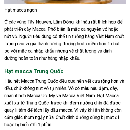
Hạt macca ngon
Ở các vùng Tây Nguyên, Lâm Đồng, khí hậu rất thích hợp để
phát triển cây Macca. Phổ biến là mắc ca nguyên vỏ hoặc
nứt vỏ. Người tiêu dùng có thể tin tưởng hàng Việt Nam chất
lượng cao vì giá thành tương đương hoặc mềm hơn 1 chút
so với mắc ca nhập khẩu nhưng về chất lượng và dinh
dưỡng hoàn toàn như hàng nhập khẩu.
Hạt macca Trung Quốc
Hầu hết Macca Trung Quốc đều cưa nên vết cưa rộng hơn và
đều, chứ không nứt vỏ tự nhiên. Vỏ có màu nâu đậm, dày,
nhân ít hơn Macca Úc, Mỹ và Macca Việt Nam. Hạt Macca
xuất xứ từ Trung Quốc, trước khi đem nướng chín đã được
quay li tâm để tách lấy dầu macca. Vì vậy khi ăn không còn
cảm giác thơm ngậy nữa. Chất dinh dưỡng cũng bị mất đi
hoặc bị biến đổi 1 phần.