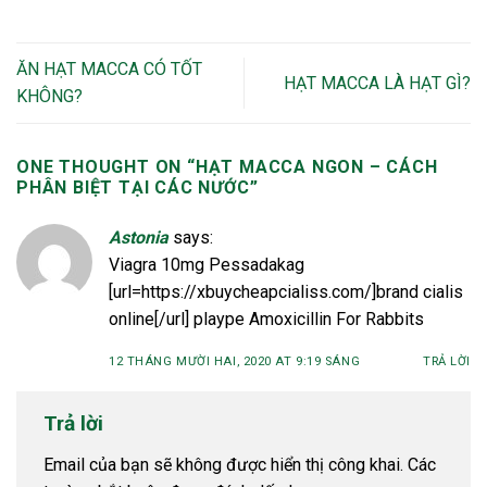
ĂN HẠT MACCA CÓ TỐT
HẠT MACCA LÀ HẠT GÌ?
KHÔNG?
ONE THOUGHT ON “
HẠT MACCA NGON – CÁCH
PHÂN BIỆT TẠI CÁC NƯỚC
”
Astonia
says:
Viagra 10mg Pessadakag
[url=https://xbuycheapcialiss.com/]brand cialis
online[/url] plaype Amoxicillin For Rabbits
12 THÁNG MƯỜI HAI, 2020 AT 9:19 SÁNG
TRẢ LỜI
Trả lời
Email của bạn sẽ không được hiển thị công khai.
Các