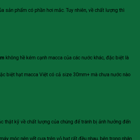
ủa sản phẩm có phần hơi mắc. Tuy nhiên, về chất lượng thì
am
không hề kém cạnh macca của các nước khác, đặc biệt là
 Đặc biệt hạt macca Việt có cả size 30mm+ mà chưa nước nào
ắc thật kỹ về chất lượng của chúng để tránh bị ảnh hưởng đến
máy móc nên vết cưa trên vỏ hạt rất đều nhau, bên trong nhân