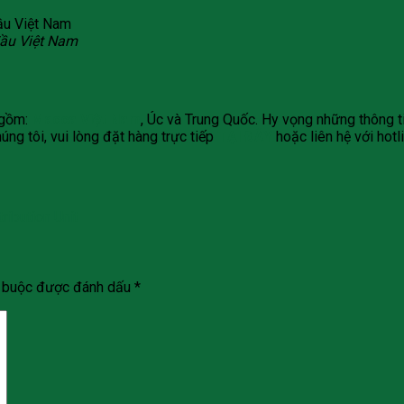
đầu Việt Nam
o gồm:
Macca Việt Nam
, Úc và Trung Quốc. Hy vọng những thông t
g tôi, vui lòng đặt hàng trực tiếp
TẠI ĐÂY
hoặc liên hệ với hotl
ibution Unit
t buộc được đánh dấu
*