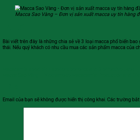
Macca Sao Vàng – Đơn vị sản xuất macca uy tín hàng 
Lời kết
Bài viết trên đây là những chia sẻ về 3 loại macca phổ biến ba
thái. Nếu quý khách có nhu cầu mua các sản phẩm macca của chún
Macadamia seed oil: Excellent benefits and 3 effective uses
Macca Sao Vàng – Vietnamese Macadamia Production and Distr
Trả lời
Email của bạn sẽ không được hiển thị công khai.
Các trường bắ