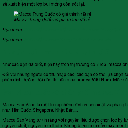
sẽ xuất hiện một lớp bụi mỏng còn sót lại.
Macca Trung Quốc có giá thành rất rẻ
Đọc thêm:
Phân biệt macca Việt Nam và macca Trung Quốc
Đọc thêm:
P
hân biệt macca Trung Quốc và macca Úc
Nên ăn loại macca nào là tốt nhất?
Như các bạn đã biết, hiện nay trên thị trường có 3 loại macca ph
Đối với những người có thu nhập cao, các bạn có thể lựa chọ
phần dinh dưỡng dồi dào thì nên mua
macca Việt Nam
. Mặc dù
Đơn vị sản xuất và phân phối macca Việ
Macca Sao Vàng là một trong những đơn vị sản xuất và phân p
như: Hàn Quốc, Singapore, Nhật Bản,….
Macca Sao Vàng tự tin rằng với nguyên liệu được chọn lọc kỹ lư
nguyên chất, nguyên mùi thơm. Không bị ám mùi của máy móc 