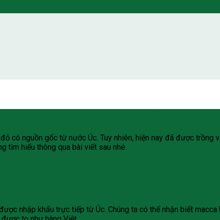
hân phối macca Việt Nam chất lượng
ỏ có nguồn gốc từ nước Úc. Tuy nhiên, hiện nay đã được trồng và
tìm hiểu thông qua bài viết sau nhé.
 được nhập khẩu trực tiếp từ Úc. Chúng ta có thể nhận biết macc
 được to như hàng Việt.