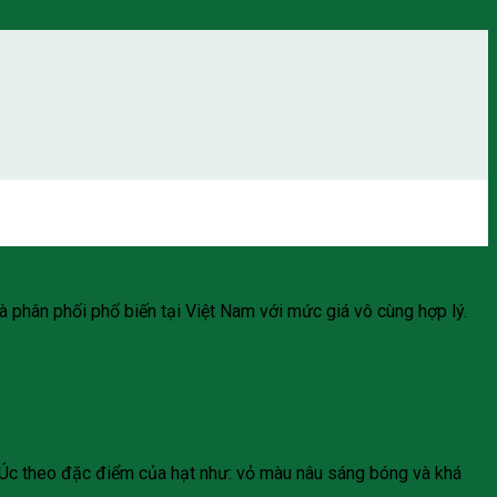
 phân phối phổ biến tại Việt Nam với mức giá vô cùng hợp lý.
a Úc theo đặc điểm của hạt như: vỏ màu nâu sáng bóng và khá