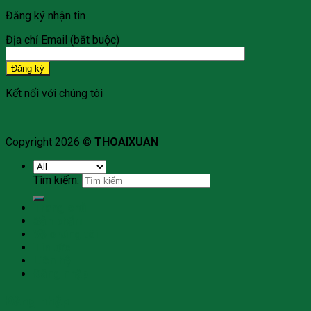
Đăng ký nhận tin
Địa chỉ Email (bắt buộc)
Kết nối với chúng tôi
Copyright 2026 ©
THOAIXUAN
Tìm kiếm:
Trang chủ
Sản phẩm
Về chúng tôi
Tin tức
Liên hệ
Đăng nhập
Đăng nhập