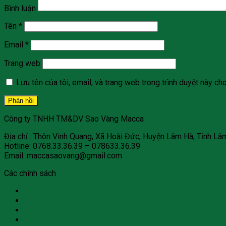
Bình luận
Tên
*
Email
*
Trang web
Lưu tên của tôi, email, và trang web trong trình duyệt này cho 
Công ty TNHH TM&DV Sao Vàng Macca
Địa chỉ : Thôn Vinh Quang, Xã Hoài Đức, Huyện Lâm Hà, Tỉnh L
Hotline: 0768.33.36.39 – 078633.36.39
Email: maccasaovang@gmail.com
Các chính sách
Điều khoản mua bán hàng hóa
Chính sách bảo mật
Chính sách giao hàng
Chính sách đại lý